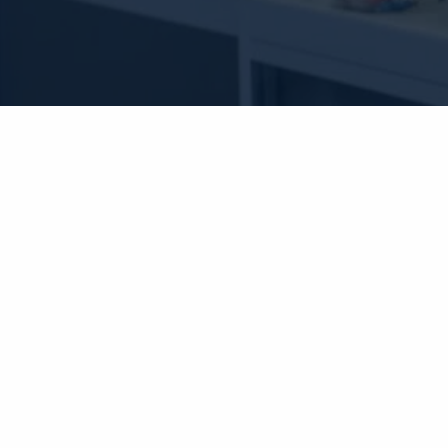
ASEMAN LUKKO OY
Aseman Lukko Oy on jo yli 45 vuoden kokemuksen
omaava ABLOY- ja iLOQ-valtuutettu lukkoliike.
Asennamme, huollamme ja ylläpidämme mekaanisia ja
sähköisiä lukitusratkaisuja.