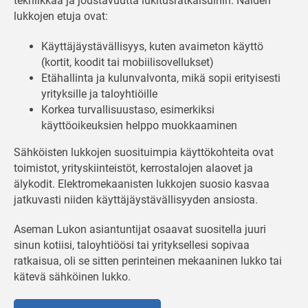
tekniikkaa ja joustavuutta lukitusratkaisuihin. Näiden
lukkojen etuja ovat:
Käyttäjäystävällisyys, kuten avaimeton käyttö
(kortit, koodit tai mobiilisovellukset)
Etähallinta ja kulunvalvonta, mikä sopii erityisesti
yrityksille ja taloyhtiöille
Korkea turvallisuustaso, esimerkiksi
käyttöoikeuksien helppo muokkaaminen
Sähköisten lukkojen suosituimpia käyttökohteita ovat
toimistot, yrityskiinteistöt, kerrostalojen alaovet ja
älykodit. Elektromekaanisten lukkojen suosio kasvaa
jatkuvasti niiden käyttäjäystävällisyyden ansiosta.
Aseman Lukon asiantuntijat osaavat suositella juuri
sinun kotiisi, taloyhtiöösi tai yrityksellesi sopivaa
ratkaisua, oli se sitten perinteinen mekaaninen lukko tai
kätevä sähköinen lukko.